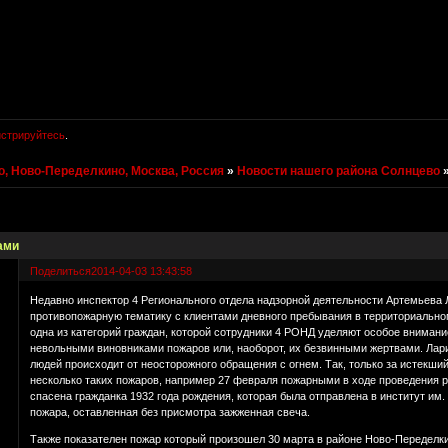
истрируйтесь
.
, Ново-Переделкино, Москва, Россия
»
Новости нашего района Солнцево
ами
Поделиться
2014-04-03 13:43:58
Недавно инспектор 4 Регионального отдела надзорной деятельности Артемьева
противопожарную тематику с клиентами дневного пребывания в территориальн
одна из категорий граждан, которой сотрудники 4 РОНД уделяют особое внимание
невольными виновниками пожаров или, наоборот, их безвинными жертвами. Лар
людей происходит от неосторожного обращения с огнем. Так, только за истекши
несколько таких пожаров, например 27 февраля пожарными в ходе проведения р
спасена гражданка 1932 года рождения, которая была отправлена в институт им
пожара, оставленная без присмотра зажженная свеча.
Также показателен пожар который произошел 30 марта в районе Ново-Переделкино