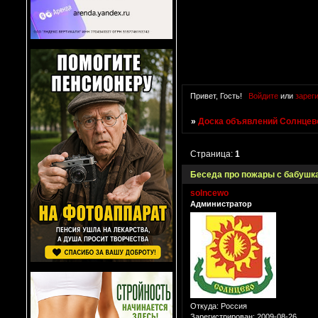
Привет, Гость!
Войдите
или
зарег
»
Доска объявлений Солнцево
Страница:
1
Беседа про пожары с бабушк
solncewo
Администратор
Откуда:
Россия
Зарегистрирован
: 2009-08-26