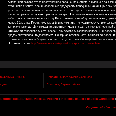
А причиной пожара стало неосторожное обращение с огнем, а именно с зажженн
стали использовать свечи, особенно в преддверии праздника Пасхи. При этом 
укреплять свечи расплавленным воском на столе, досках, на папиросных и спиче
и при догорании послужить причиной пожара. При пользовании свечами нужно 
либо ставить свечи в тарелки и т.д. Расстояние от свечей до гардин, штор, де
менее 1,2 метра. Перед тем, как выйти из комнаты, потушите свечи, никогда з
для маленьких детей и домашних животных. Нельзя ходить с горящей свечкой в
Эти случаи взволновали слушателей, они задавали активно вопросы, интересо
продемонстрирован видеофильм: «Пожарная безопасность в жилом секторе». В 
сталкиваться с такой бедой как пожар, а слушатели поблагодарили за полезную
Источник статьи:
http://www.np-mos.ru/sport-dosug-prazdn … ostej.html
го форума - Архив
Новости нашего района Солнцево
водка
Политика, Партии района
, Ново-Переделкино, Москва, Россия
»
Новости нашего района Солнцево
Создать сайт беспла