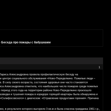
»
Беседа про пожары с бабушками
1
 Лариса Александровна провела профилактическую беседу на
ом центре социального обслуживания «Ново-Переделкино. Пожилые люди –
. В силу своего возраста, состояния здоровья они часто становятся
иса Александровна отметила, что наибольшее число пожаров среди пожилых
й период этого года на территории района Ново-Переделкино произошло
азведки и тушения пожара в коридоре горящей квартиры была обнаружена и
. «Склифосовского» с диагнозом: «Отравление продуктами горения». Причина
, в результате которого выгорело 3 кв.м и была спасена гражданка 1961 г.р.,