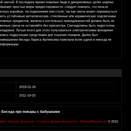
ой свечой. В последнее время пожилые люди в декоративных целях широко
забывают простые меры предосторожности: следует помнить, что нельзя
чных коробках, на подоконнике или стуле, так как свеча может опрокинуться
иметь устойчивые металлические, стеклянные или керамические подсвечники
коративных предметов, жалюзи и постельных принадлежностей должно быть не
ажженные свечи не оставляйте без присмотра. Свечидолжны быть недоступны
 кладовые. Лучше всего для этого пользоваться электрическими фонарями.
вались подручными средствами для тушения пожаров. Далее был
завершении беседы Лариса Артемьева пожелала всем удачи и никогда не
 информацию.
2018-01-26
2011-10-03
»
Беседа про пожары с бабушками
тно
·
Каталог форумов
·
Создать форум бесплатно
·
ЖивыеФорумы.ру
© 2015