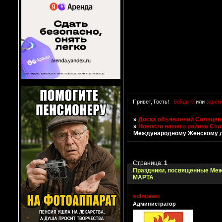
Привет, Гость!
Войдите
или
зарег
»
Доска объявлений Солнцево
»
Новости нашего района Со
Международному Женскому д
Страница:
1
Праздники, посвященные Ме
МАРТА
solncewo
Администратор