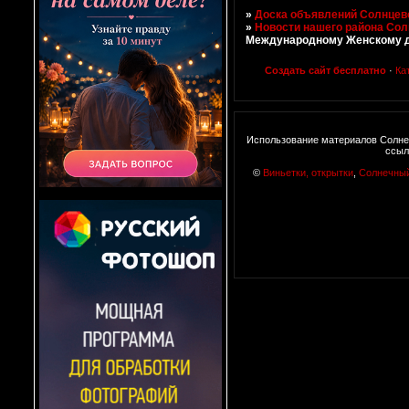
»
Доска объявлений Солнцево
»
Новости нашего района Со
Международному Женскому д
Создать сайт бесплатно
·
Ка
Использование материалов Солне
ссыл
©
Виньетки, открытки
,
Солнечны