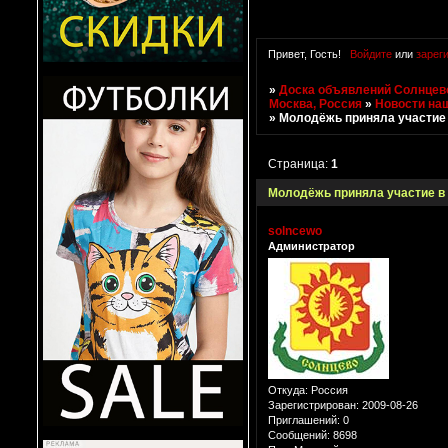
Привет, Гость!
Войдите
или
зарег
»
Доска объявлений Солнцево
Москва, Россия
»
Новости на
»
Молодёжь приняла участие 
Страница:
1
Молодёжь приняла участие в
solncewo
Администратор
Откуда:
Россия
Зарегистрирован
: 2009-08-26
Приглашений:
0
Сообщений:
8698