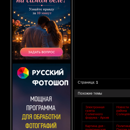
Страница:
1
Похожие темы
Электронная
Новости
газета
района
Солнечного
Солнцев
форума - Архив
Картина дня -
Политика
политическая
Партии 