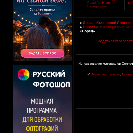
Самбо" в Ново-
ра
Переделкино
»
Доска объявлений Солнцево
»
Новости нашего района Со
«Борец»
Создать сайт бесплат
Использование материалов Солнеч
©
Виньетки, открытки
,
Солне