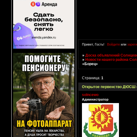
Привет, Гость!
Войдите
или
зарег
»
Доска объявлений Солнцево
»
Новости нашего района Со
«Борец»
Страница:
1
Открытое первенство ДЮСШ 
solncewo
Администратор