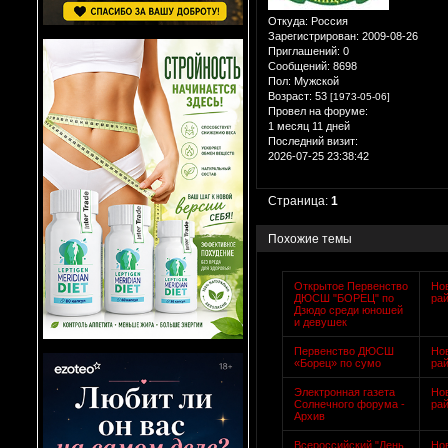
Откуда:
Россия
Зарегистрирован
: 2009-08-26
Приглашений:
0
Сообщений:
8698
Пол:
Мужской
Возраст:
53
[1973-05-06]
Провел на форуме:
1 месяц 11 дней
Последний визит:
2026-07-25 23:38:42
Страница:
1
Похожие темы
Открытое Первенство
Но
ДЮСШ "БОРЕЦ" по
ра
Дзюдо среди юношей
и девушек
Первенство ДЮСШ
Но
«Борец» по сумо
ра
Электронная газета
Но
Солнечного форума -
ра
Архив
Всероссийский "День
Но