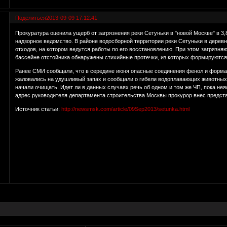
Поделиться
2013-09-09 17:12:41
Прокуратура оценила ущерб от загрязнения реки Сетуньки в "новой Москве" в 3
надзорное ведомство. В районе водосборной территории реки Сетуньки в дерев
отходов, на котором ведутся работы по его восстановлению. При этом загрязня
бассейне отстойника обнаружены стихийные протечки, из которых формируются 
Ранее СМИ сообщали, что в середине июня опасные соединения фенол и формал
жаловались на удушливый запах и сообщали о гибели водоплавающих животных и 
начали очищать. Идет ли в данных случаях речь об одном и том же ЧП, пока не
адрес руководителя департамента строительства Москвы прокурор внес предст
Источник статьи:
http://newsmsk.com/article/09Sep2013/setunka.html