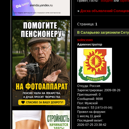
Привет, Гость!
Войдите
или
зарег
»
Доска объявлений Солнцево
Страница:
1
В Саларьево загрязнили Сет
solncewo
Администратор
Откуда:
Россия
Зарегистрирован
: 2009-08-26
Приглашений:
0
Сообщений:
8698
Пол:
Мужской
Возраст:
53
[1973-05-06]
Провел на форуме:
1 месяц 11 дней
Последний визит:
2026-07-25 23:38:42