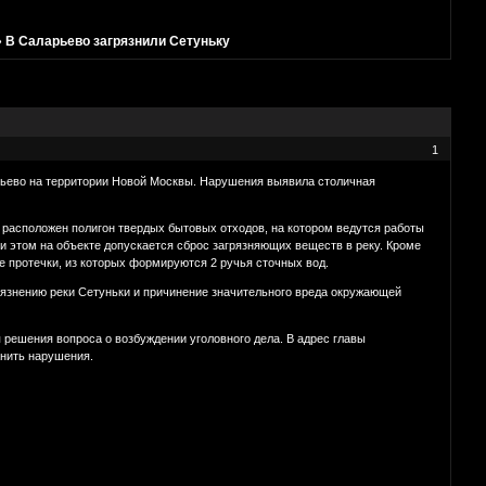
»
В Саларьево загрязнили Сетуньку
1
рьево на территории Новой Москвы. Нарушения выявила столичная
в расположен полигон твердых бытовых отходов, на котором ведутся работы
 этом на объекте допускается сброс загрязняющих веществ в реку. Кроме
е протечки, из которых формируются 2 ручья сточных вод.
язнению реки Сетуньки и причинение значительного вреда окружающей
решения вопроса о возбуждении уголовного дела. В адрес главы
анить нарушения.