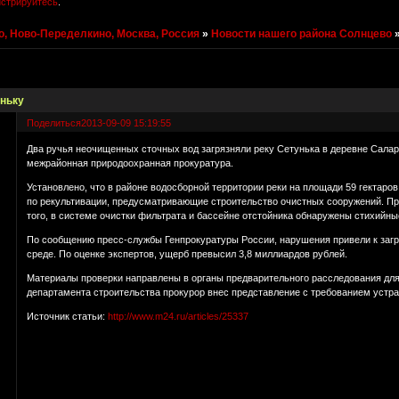
истрируйтесь
.
, Ново-Переделкино, Москва, Россия
»
Новости нашего района Солнцево
уньку
Поделиться
2013-09-09 15:19:55
Два ручья неочищенных сточных вод загрязняли реку Сетунька в деревне Сала
межрайонная природоохранная прокуратура.
Установлено, что в районе водосборной территории реки на площади 59 гектаро
по рекультивации, предусматривающие строительство очистных сооружений. При
того, в системе очистки фильтрата и бассейне отстойника обнаружены стихийны
По сообщению пресс-службы Генпрокуратуры России, нарушения привели к загр
среде. По оценке экспертов, ущерб превысил 3,8 миллиардов рублей.
Материалы проверки направлены в органы предварительного расследования для 
департамента строительства прокурор внес представление с требованием устр
Источник статьи:
http://www.m24.ru/articles/25337