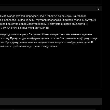
2
,8 миллиарда рублей, передает РИА "Новости" со ссылкой на главное
не Саларьево на площади 59 гектаров расположен полигон твердых бытовых
ющие вещества сбрасываются в реку. В системе очистки фильтрата и
2 ручья сточных вод, уточняет М24.ru.
ьдегид попали в реку Сетунька. Жители окрестных населенных пунктов
птиц. Прокуратура возбудила дело по статье "загрязнение вод", реку тогда
ясно. Прокуратура направила следователям вопрос о возбуждении дела. В
авление с требованием устранить нарушения.