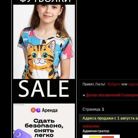
Привет, Гость!
Войдите
или
зарег
»
Доска объявлений Солнцево
Страница:
1
Адреса продажи с 1 августа 
solncewo
Администратор