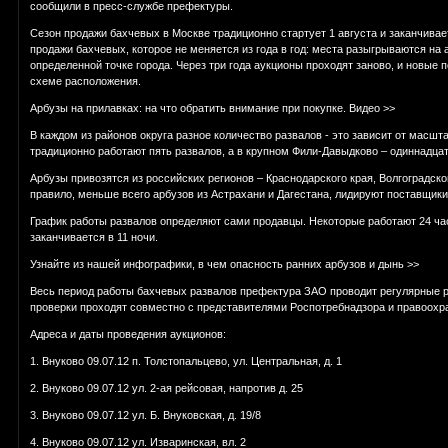
сообщили в пресс-службе префектуры.
Сезон продажи бахчевых в Москве традиционно стартует 1 августа и заканчивае
продажи бахчевых, которое не меняется из года в год: места разыгрываются на 
определенной точке города. Через три года аукционы проходят заново, и новые 
схеме расположения.
Арбузы на прилавках: на что обратить внимание при покупке. Видео >>
В каждом из районов округа разное количество развалов - это зависит от масш
традиционно работают пять развалов, а в крупном Фили-Давыдково – одиннадцат
Арбузы привозятся из российских регионов – Краснодарского края, Волгоградско
правило, меньше всего арбузов из Астрахани и Дагестана, лидируют поставщики
График работы развалов определяют сами продавцы. Некоторые работают 24 часа
заканчивается в 11 ночи.
Узнайте из нашей инфографики, в чем опасность ранних арбузов и дынь >>
Весь период работы бахчевых развалов префектура ЗАО проводит регулярные р
проверки проходят совместно с представителями Роспотребнадзора и правоохр
Адреса и даты проведения аукционов:
1. Внуково 09.07.12 п. Толстопальцево, ул. Центральная, д. 1
2. Внуково 09.07.12 ул. 2-ая рейсовая, напротив д. 25
3. Внуково 09.07.12 ул. Б. Внуковская, д. 19/8
4. Внуково 09.07.12 ул. Изваринская, вл. 2