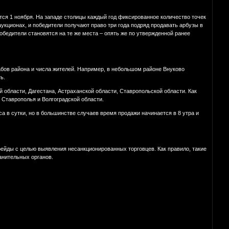
тся 1 ноября. На западе столицы каждый год фиксированное количество точек
аукционах, и победители получают право три года подряд продавать арбузы в
победители становятся на те же места – опять же по утвержденной ранее
табов района и числа жителей. Например, в небольшом районе Внуково
ь.
й области, Дагестана, Астраханской области, Ставропольской области. Как
 Ставрополья и Волгоградской области.
 в сутки, но в большинстве случаев время продажи начинается в 8 утра и
ейды с целью выявления несанкционированных торговцев. Как правило, такие
анительных органов.