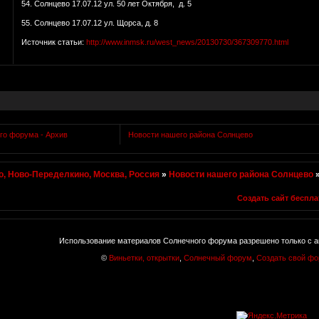
54. Солнцево 17.07.12 ул. 50 лет Октября, д. 5
55. Солнцево 17.07.12 ул. Щорса, д. 8
Источник статьи:
http://www.inmsk.ru/west_news/20130730/367309770.html
го форума - Архив
Новости нашего района Солнцево
, Ново-Переделкино, Москва, Россия
»
Новости нашего района Солнцево
Создать сайт беспла
Использование материалов Солнечного форума разрешено только с а
©
Виньетки, открытки
,
Солнечный форум
,
Создать свой ф