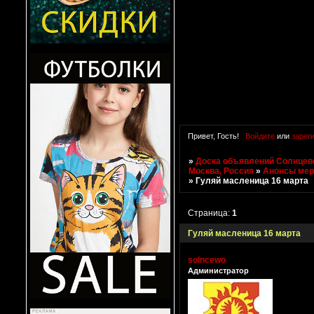
Привет, Гость!
Войдите
или
зарег
»
Доска объявлений Солнцево
Москва, Россия
»
Анонсы мер
»
Гуляй масленица 16 марта
Страница:
1
Гуляй масленица 16 марта
solncewo
Администратор