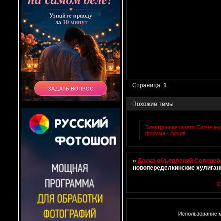
Страница:
1
Похожие темы
Электронная газета Солнечно
форума - Архив
»
Доска объявлений Солнцево
новопеределкинские хулига
С
Использование м