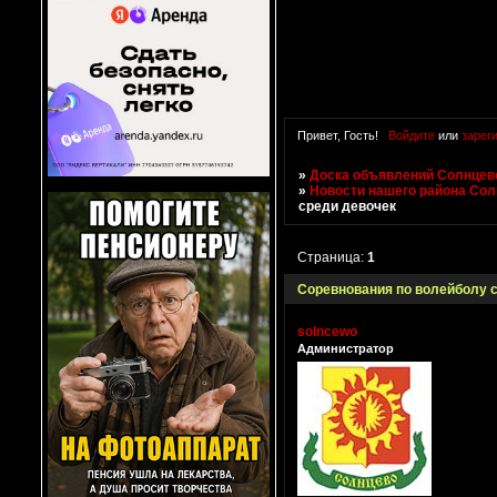
Привет, Гость!
Войдите
или
зарег
»
Доска объявлений Солнцево
»
Новости нашего района Со
среди девочек
Страница:
1
Соревнования по волейболу 
solncewo
Администратор