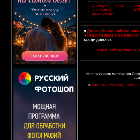
«Солнцево — район
Общ
с особенной
СОЛ
атмосферой»
»
Доска объявлений Солнцево
»
Новости нашего района Со
среди девочек
Создать сайт бесплатно
·
Использование материалов Солн
ссы
©
Виньетки, открытки
,
Солнечн