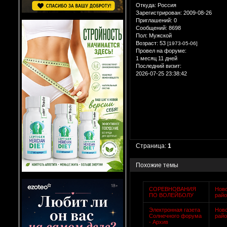
Откуда:
Россия
Зарегистрирован
: 2009-08-26
Приглашений:
0
Сообщений:
8698
Пол:
Мужской
Возраст:
53
[1973-05-06]
Провел на форуме:
1 месяц 11 дней
Последний визит:
2026-07-25 23:38:42
Страница:
1
Похожие темы
СОРЕВНОВАНИЯ
Нов
ПО ВОЛЕЙБОЛУ
рай
Электронная газета
Нов
Солнечного форума
рай
- Архив