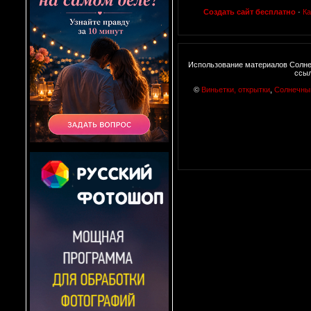
Создать сайт бесплатно
·
Ка
Использование материалов Солне
ссыл
©
Виньетки, открытки
,
Солнечны