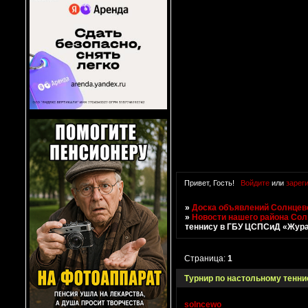
Привет, Гость!
Войдите
или
зарег
»
Доска объявлений Солнцево
»
Новости нашего района Со
теннису в ГБУ ЦСПСиД «Жур
Страница:
1
Турнир по настольному тенн
solncewo