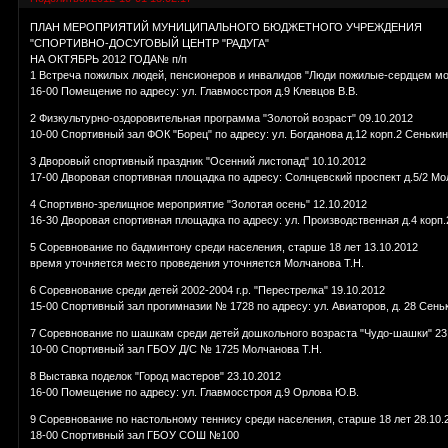
ПЛАН МЕРОПРИЯТИЙ МУНИЦИПАЛЬНОГО БЮДЖЕТНОГО УЧРЕЖДЕНИЯ
"СПОРТИВНО-ДОСУГОВЫЙ ЦЕНТР "РАДУГА"
НА ОКТЯБРЬ 2012 ГОДА№ п/п
1 Встреча пожилых людей, пенсионеров и инвалидов "Люди пожилые-сердцем мо
16-00 Помещение по адресу: ул. Главмосстроя д.9 Клевцов В.В.
2 Физкультурно-оздоровительная программа "Золотой возраст" 09.10.2012
10-00 Спортивный зал ФОК "Борец" по адресу: ул. Богданова д.12 корп.2 Сенькин
3 Дворовый спортивный праздник "Осенний листопад" 10.10.2012
17-00 Дворовая спортивная площадка по адресу: Солнцевский проспект д.5/2 Мо
4 Спортивно-зрелищное мероприятие "Золотая осень" 12.10.2012
16-30 Дворовая спортивная площадка по адресу: ул. Производственная д.4 корп.
5 Соревнование по бадминтону среди населения, старше 18 лет 13.10.2012
время уточняется место проведения уточняется Молчанова Т.Н.
6 Соревнование среди детей 2002-2004 г.р. "Перестрелка" 19.10.2012
15-00 Спортивный зал прогимназии № 1728 по адресу: ул. Авиаторов, д. 28 Сень
7 Соревнование по шашкам среди детей дошкольного возраста "Чудо-шашки" 23
10-00 Спортивный зал ГБОУ Д/С № 1725 Молчанова Т.Н.
8 Выставка поделок "Город мастеров" 23.10.2012
16-00 Помещение по адресу: ул. Главмосстроя д.9 Орлова Ю.В.
9 Соревнование по настольному теннису среди населения, старше 18 лет 28.10.
18-00 Спортивный зал ГБОУ СОШ №100