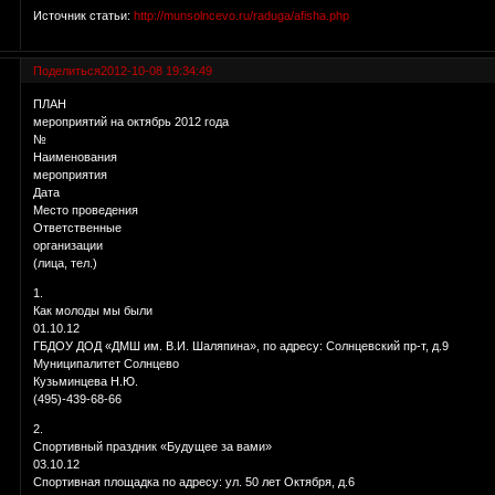
Источник статьи:
http://munsolncevo.ru/raduga/afisha.php
Поделиться
2012-10-08 19:34:49
ПЛАН
мероприятий на октябрь 2012 года
№
Наименования
мероприятия
Дата
Место проведения
Ответственные
организации
(лица, тел.)
1.
Как молоды мы были
01.10.12
ГБДОУ ДОД «ДМШ им. В.И. Шаляпина», по адресу: Солнцевский пр-т, д.9
Муниципалитет Солнцево
Кузьминцева Н.Ю.
(495)-439-68-66
2.
Спортивный праздник «Будущее за вами»
03.10.12
Спортивная площадка по адресу: ул. 50 лет Октября, д.6