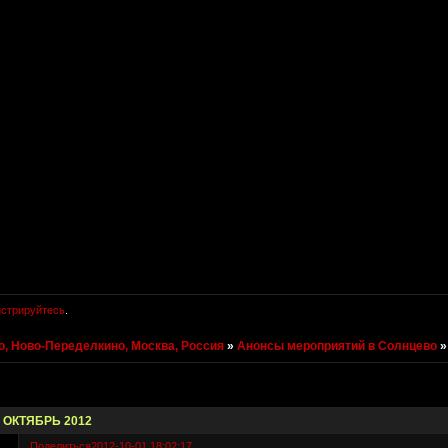
истрируйтесь
.
, Ново-Переделкино, Москва, Россия
»
Анонсы мероприятий в Солнцево
ОКТЯБРЬ 2012
Поделиться
2012-10-01 18:02:17