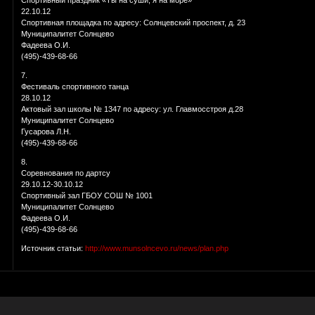
22.10.12
Спортивная площадка по адресу: Солнцевский проспект, д. 23
Муниципалитет Солнцево
Фадеева О.И.
(495)-439-68-66
7.
Фестиваль спортивного танца
28.10.12
Актовый зал школы № 1347 по адресу: ул. Главмосстроя д.28
Муниципалитет Солнцево
Гусарова Л.Н.
(495)-439-68-66
8.
Соревнования по дартсу
29.10.12-30.10.12
Спортивный зал ГБОУ СОШ № 1001
Муниципалитет Солнцево
Фадеева О.И.
(495)-439-68-66
Источник статьи:
http://www.munsolncevo.ru/news/plan.php