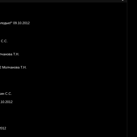
лодые!" 09.10.2012
 С.С.
лчанова Т.Н.
2 Молчанова Т.Н.
кин С.С.
.10.2012
2012