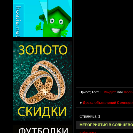
Привет, Гость!
Войдите
или
зарег
»
Доска объявлений Солнцево
Страница:
1
МЕРОПРИЯТИЯ В СОЛНЦЕВО 
solncewo