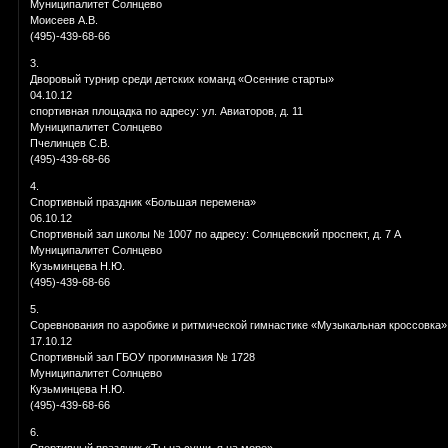
Муниципалитет Солнцево
Моисеев А.В.
(495)-439-68-66
3.
Дворовый турнир среди детских команд «Осенние старты»
04.10.12
спортивная площадка по адресу: ул. Авиаторов, д. 11
Муниципалитет Солнцево
Пчелинцев С.В.
(495)-439-68-66
4.
Спортивный праздник «Большая перемена»
06.10.12
Спортивный зал школы № 1007 по адресу: Солнцевский проспект, д. 7 А
Муниципалитет Солнцево
Кузьминцева Н.Ю.
(495)-439-68-66
5.
Соревнования по аэробике и ритмической гимнастике «Музыкальная кроссовка»
17.10.12
Спортивный зал ГБОУ прогимназия № 1728
Муниципалитет Солнцево
Кузьминцева Н.Ю.
(495)-439-68-66
6.
Спортивный праздник «Ты на суши, я на море»