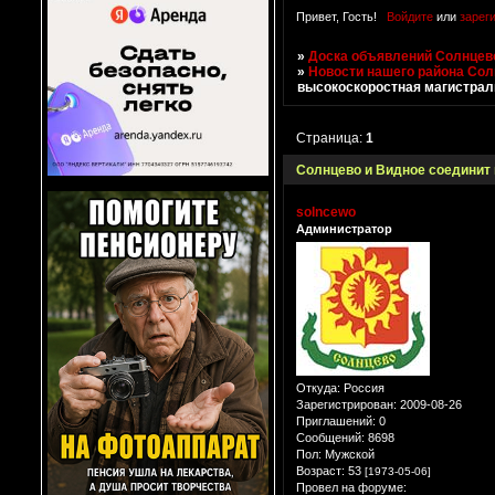
Привет, Гость!
Войдите
или
зарег
»
Доска объявлений Солнцево
»
Новости нашего района Со
высокоскоростная магистрал
Страница:
1
Солнцево и Видное соединит
solncewo
Администратор
Откуда:
Россия
Зарегистрирован
: 2009-08-26
Приглашений:
0
Сообщений:
8698
Пол:
Мужской
Возраст:
53
[1973-05-06]
Провел на форуме: