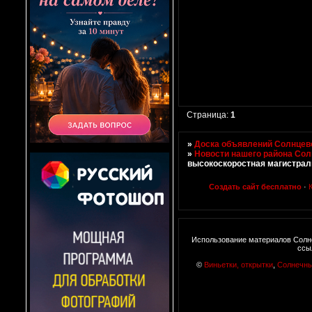
Страница:
1
»
Доска объявлений Солнцево
»
Новости нашего района Со
высокоскоростная магистрал
Создать сайт бесплатно
·
Использование материалов Солне
ссы
©
Виньетки, открытки
,
Солнечн