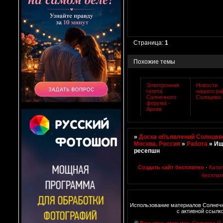
Страница:
1
Похожие темы
Электронная
Новости
газета
нашего ра
Солнечного
Солнцево
форума -
Архив
»
Доска объявлений Солнцево
Москва, Россия
»
Работа
»
Ищ
ресепшн
Создать сайт бесплатно
·
Ката
бесплат
Использование материалов Солнеч
с активной ссылк
©
Виньетки, открытки
,
Солнечный