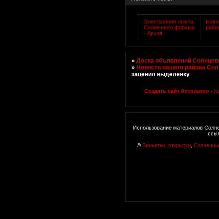
Электронная газета
Ново
Солнечного форума
райо
- Архив
»
Доска объявлений Солнцево
»
Новости нашего района Со
заценил выделенку
Создать сайт бесплатно
·
К
Использование материалов Солне
ссыл
©
Виньетки, открытки
,
Солнечны