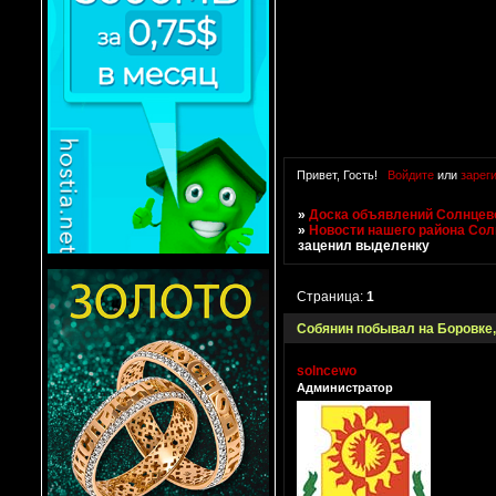
Привет, Гость!
Войдите
или
зарег
»
Доска объявлений Солнцево
»
Новости нашего района Со
заценил выделенку
Страница:
1
Собянин побывал на Боровке
solncewo
Администратор