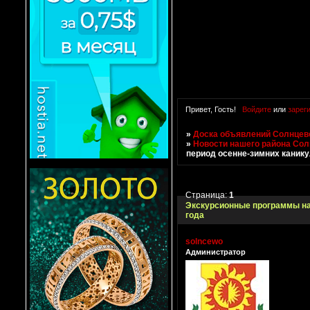
Привет, Гость!
Войдите
или
зарег
»
Доска объявлений Солнцево
»
Новости нашего района Со
период осенне-зимних канику
Страница:
1
Экскурсионные программы на
года
solncewo
Администратор