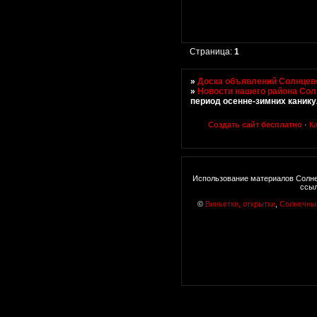
Страница:
1
»
Доска объявлений Солнцево
»
Новости нашего района Со
период осенне-зимних канику
Создать сайт бесплатно
·
К
Использование материалов Солне
ссыл
©
Виньетки, открытки
,
Солнечны