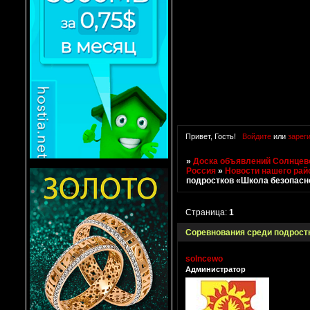
Привет, Гость!
Войдите
или
зарег
»
Доска объявлений Солнцево
Россия
»
Новости нашего рай
подростков «Школа безопасн
Страница:
1
Соревнования среди подрост
solncewo
Администратор