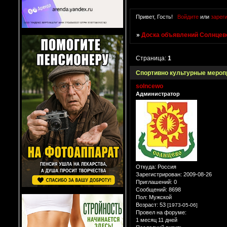
Привет, Гость!
Войдите
или
зарег
»
Доска объявлений Солнцево
Страница:
1
Спортивно культурные мероприя
solncewo
Администратор
Откуда:
Россия
Зарегистрирован
: 2009-08-26
Приглашений:
0
Сообщений:
8698
Пол:
Мужской
Возраст:
53
[1973-05-06]
Провел на форуме:
1 месяц 11 дней