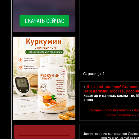
Страница:
1
»
Доска объявлений Солнцево
Переделкино, Москва, Росси
квартир и ванных комнат во 
ключ
Создать сайт бесплатно
·
Ка
форум бесплатно
·
Использование материалов Солне
только с активной ссыл