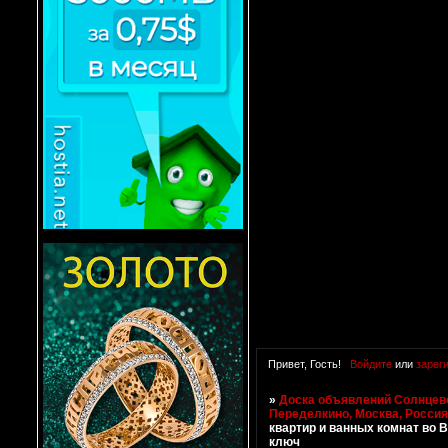
Привет, Гость!
Войдите
или
зарег
»
Доска объявлений Солнцево
Переделкино, Москва, Росси
квартир и ванных комнат во 
ключ