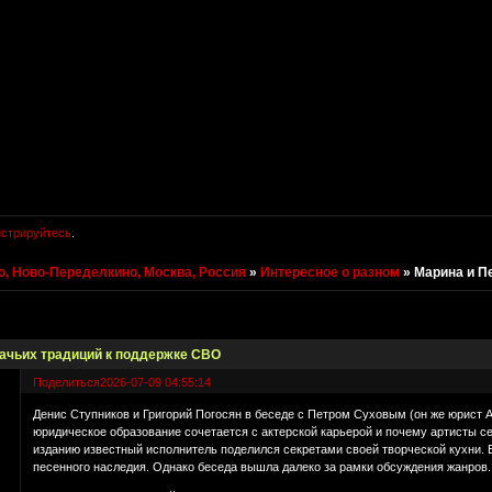
истрируйтесь
.
, Ново-Переделкино, Москва, Россия
»
Интересное о разном
»
Марина и П
зачьих традиций к поддержке СВО
Поделиться
2026-07-09 04:55:14
Денис Ступников и Григорий Погосян в беседе с Петром Суховым (он же юрист 
юридическое образование сочетается с актерской карьерой и почему артисты
изданию известный исполнитель поделился секретами своей творческой кухни. Е
песенного наследия. Однако беседа вышла далеко за рамки обсуждения жанров.