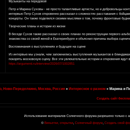
Музыканты на передовой
Петр и Марина Суховы - не просто талантливые артисты, но и добровольцы-контр
интервью Петр Сухов откровенно рассказал о сложностях расставания с бойца
концерты. Он также поделился своими мыслями о том, почему фронтовые будни 
Творческие планы и истории из жизни
В беседе Сухов также рассказал о своих планах по реконструкции первого альб
знакомства со своей женой в Екатеринбурге и объяснил причины выбора сценич
Воспоминания о выступлениях и будущее на сцене
Из интервью мы узнали, чем запомнились выступления музыкантов в блиндажах
покорять московскую сцену. Все эти увлекательные истории и откровения ждут 
https://argumenti.ru/interview/2026/07/1002851
, Ново-Переделкино, Москва, Россия
»
Интересное о разном
»
Марина и П
Создать сайт беспла
Использование материалов Солнечного форума разрешено только с а
©
Виньетки, открытки
,
Солнечный форум
,
Создать свой ф