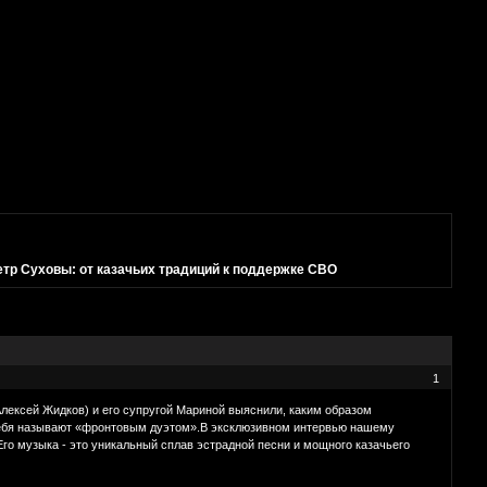
етр Суховы: от казачьих традиций к поддержке СВО
1
Алексей Жидков) и его супругой Мариной выяснили, каким образом
 себя называют «фронтовым дуэтом».В эксклюзивном интервью нашему
го музыка - это уникальный сплав эстрадной песни и мощного казачьего