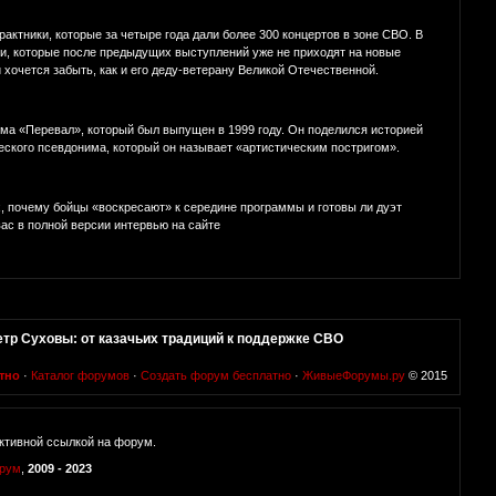
актники, которые за четыре года дали более 300 концертов в зоне СВО. В
ми, которые после предыдущих выступлений уже не приходят на новые
хочется забыть, как и его деду-ветерану Великой Отечественной.
ома «Перевал», который был выпущен в 1999 году. Он поделился историей
еского псевдонима, который он называет «артистическим постригом».
, почему бойцы «воскресают» к середине программы и готовы ли дуэт
вас в полной версии интервью на сайте
етр Суховы: от казачьих традиций к поддержке СВО
тно
·
Каталог форумов
·
Создать форум бесплатно
·
ЖивыеФорумы.ру
© 2015
ктивной ссылкой на форум.
орум
,
2009 - 2023