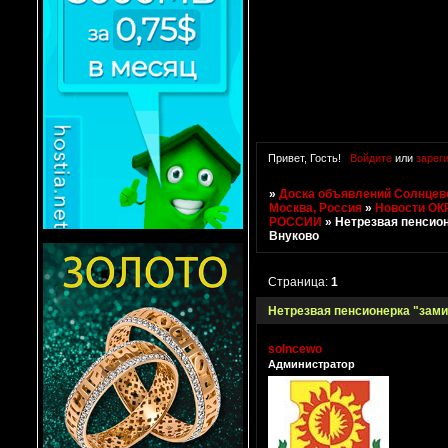
Привет, Гость!
Войдите
или
зарег
»
Доска объявлений Солнцево
Москва, Россия
»
Новости ОК
РОССИИ
»
Нетрезвая пенсио
Внуково
Страница:
1
Нетрезвая пенсионерка "зам
solncewo
Администратор