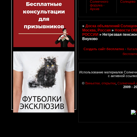
Солнечного
Солнцево
форума -
Архив
»
Доска объявлений Солнцево
Москва, Россия
»
Новости ОК
РОССИИ
»
Нетрезвая пенсио
Внуково
Создать сайт бесплатно
·
Катал
бесплат
Использование материалов Солнечн
с активной ссылк
©
Виньетки, открытки
,
Солнечный 
2009 - 2