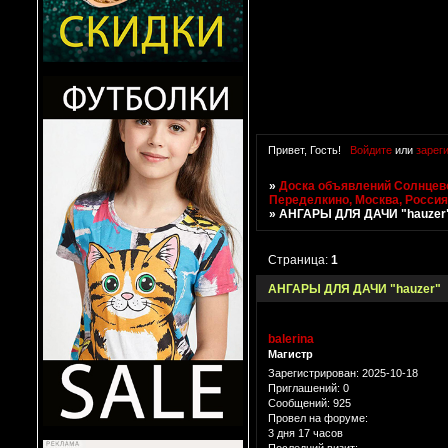
Привет, Гость!
Войдите
или
зарег
»
Доска объявлений Солнцево
Переделкино, Москва, Росси
»
АНГАРЫ ДЛЯ ДАЧИ "hauzer
Страница:
1
АНГАРЫ ДЛЯ ДАЧИ "hauzer"
balerina
Магистр
Зарегистрирован
: 2025-10-18
Приглашений:
0
Сообщений:
925
Провел на форуме:
3 дня 17 часов