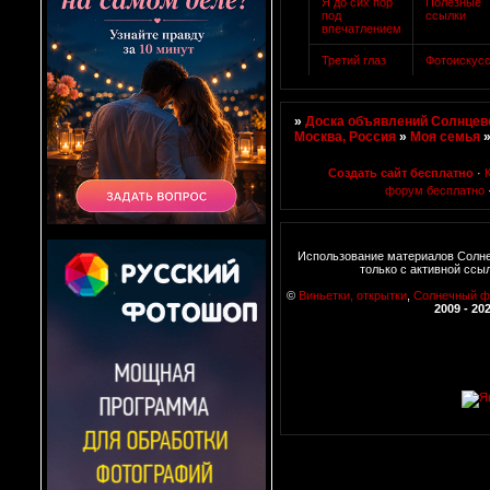
Я до сих пор
Полезные
под
ссылки
впечатлением
Третий глаз
Фотоискус
»
Доска объявлений Солнцево
Москва, Россия
»
Моя семья
Создать сайт бесплатно
·
форум бесплатно
Использование материалов Солн
только с активной ссы
©
Виньетки, открытки
,
Солнечный 
2009 - 20