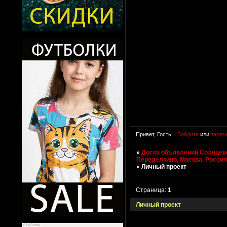
Привет, Гость!
Войдите
или
зарег
»
Доска объявлений Солнцево
Переделкино, Москва, Росси
»
Личный проект
Страница:
1
Личный проект