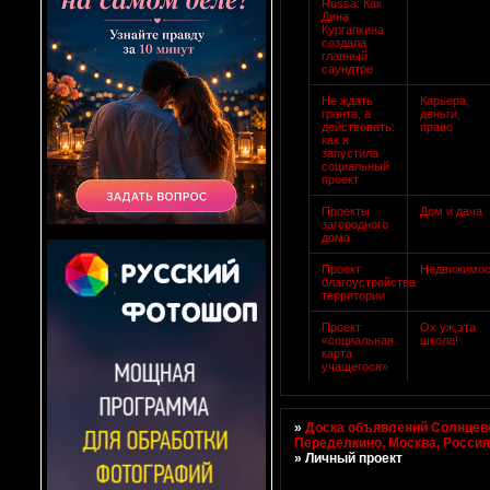
Russa: Как
Дина
Кургапкина
создала
главный
саундтре
Не ждать
Карьера,
гранта, а
деньги,
действовать:
право
как я
запустила
социальный
проект
Проекты
Дом и дача
загородного
дома
Проект
Недвижимос
благоустройства
территории
Проект
Ох уж,эта
«социальная
школа!
карта
учащегося»
»
Доска объявлений Солнцево
Переделкино, Москва, Росси
»
Личный проект