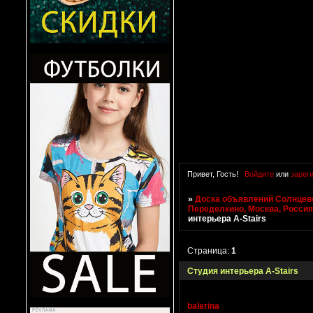
Привет, Гость!
Войдите
или
зарег
»
Доска объявлений Солнцево
Переделкино, Москва, Росси
интерьера A-Stairs
Страница:
1
Студия интерьера A-Stairs
balerina