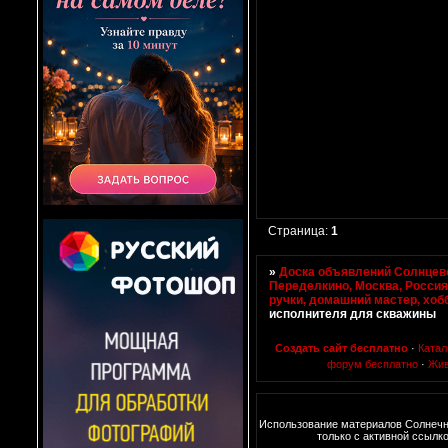
Страница:
1
»
Доска объявлений Солнцево
Переделкино, Москва, Росси
ручки, домашний мастер, хоб
исполнителя для скважины
Создать сайт бесплатно
·
Катал
форум бесплатно
·
Жив
Использование материалов Солнеч
только с активной ссылк