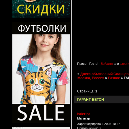
Привет, Гость!
Войдите
или
зарег
»
Доска объявлений Солнцево
Москва, Россия
»
Разное
»
ГА
Страница:
1
ГАРАНТ-БЕТОН
balerina
Магистр
Зарегистрирован
: 2025-10-18
Приглашений:
0