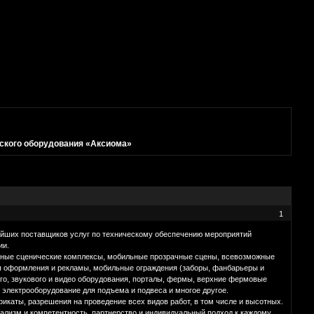
ского оборудования «Аксиома»
1
йших поставщиков услуг по техническому обеспечению мероприятий
ии.
ичные сценические комплексы, мобильные прозрачные сцены, всевозможные
я оформления и рекламы, мобильные ограждения (заборы, фанбарьеры и
го, звукового и видео оборудования, порталы, фермы, верхние фермовые
 электрооборудование для подъема и подвеса и многое другое.
каты, разрешения на проведение всех видов работ, в том числе и высотных.
нализм и компетентность, партнерство и индивидуальный подход к каждому