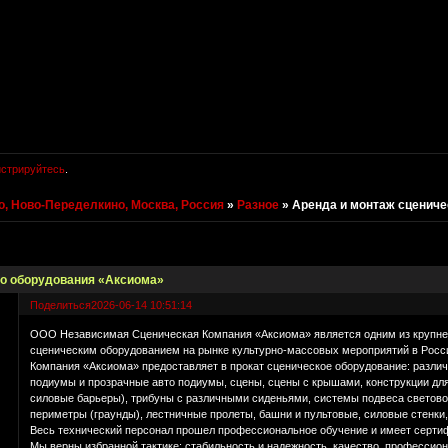
истрируйтесь
.
, Ново-Переделкино, Москва, Россия
»
Разное
»
Аренда и монтаж сцениче
го оборудования «Аксиома»
Поделиться
2026-06-14 10:51:14
ООО Независимая Сценическая Компания «Аксиома» является одним из крупне
сценическим оборудованием на рынке культурно-массовых мероприятий в Росс
Компания «Аксиома» предоставляет в прокат сценическое оборудование: разл
подиумы и прозрачные авто подиумы, сцены, сцены с крышами, конструкции дл
силовые барьеры), трибуны с различными сиденьями, системы подвеса светово
периметры (граунды), лестничные пролеты, башни и пультовые, силовые стенки,
Весь технический персонал прошел профессиональное обучение и имеет сертифи
Мы верны избранной тактике: стабильность и надежность, качество, профессио