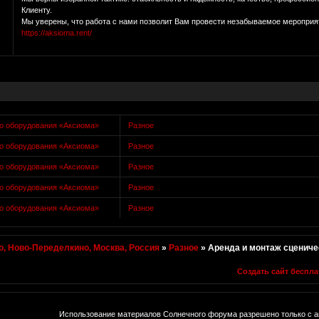
Клиенту.
Мы уверены, что работа с нами позволит Вам провести незабываемое мероприя
https://aksioma.rent/
го оборудования «Аксиома»
Разное
го оборудования «Аксиома»
Разное
го оборудования «Аксиома»
Разное
го оборудования «Аксиома»
Разное
го оборудования «Аксиома»
Разное
, Ново-Переделкино, Москва, Россия
»
Разное
»
Аренда и монтаж сцениче
Создать сайт беспла
Использование материалов Солнечного форума разрешено только с а