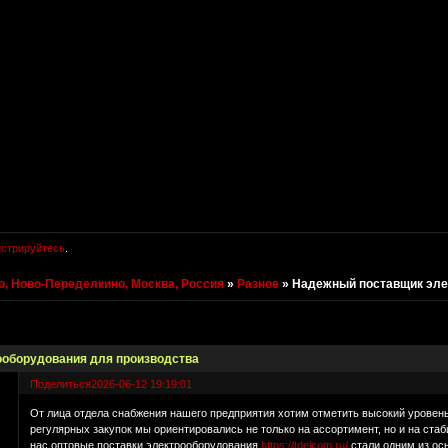
истрируйтесь
.
, Ново-Переделкино, Москва, Россия
»
Разное
»
Надежный поставщик эле
оборудования для производства
Поделиться
2026-06-12 19:19:01
От лица отдела снабжения нашего предприятия хотим отметить высокий уровен
регулярных закупок мы ориентировались не только на ассортимент, но и на ста
нас оптовые поставки электрооборудования
https://tdelcom.ru/
стали одним из ос