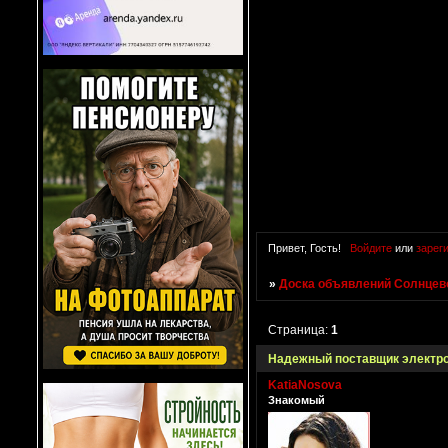
Привет, Гость!
Войдите
или
зарег
»
Доска объявлений Солнцево
Страница:
1
Надежный поставщик электро
KatiaNosova
Знакомый