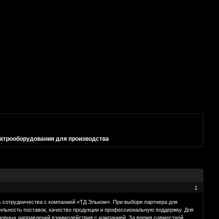
ктрооборудования для производства
1
ь сотрудничества с компанией «ТД Эльком». При выборе партнера для
бильность поставок, качество продукции и профессиональную поддержку. Для
новных направлений взаимодействия с компанией. За время совместной