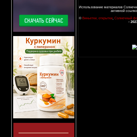
Использование материалов Солнечн
активной ссылко
©
Виньетки, открытки
,
Солнечный ф
- 202