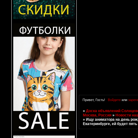
Привет, Гость!
Войдите
или
зарег
»
Доска объявлений Солнцево
Москва, Россия
»
Новости на
»
Ищу аниматора на день рож
Екатеринбурге, ей будет пять