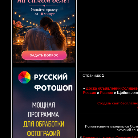
Страница:
1
»
Доска объявлений Солнцево
Россия
»
Разное
»
Щебень оп
Создать сайт бесплатн
Использование материалов Солн
активной ссы
©
Виньетки, открытки
,
Солнечный ф