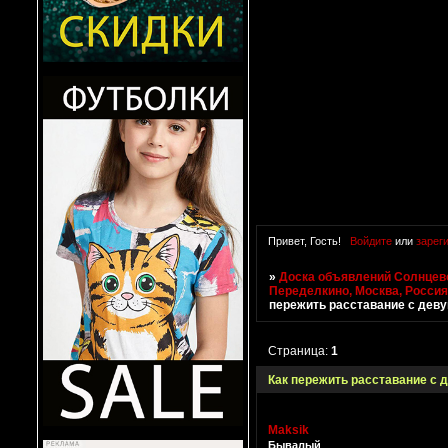
Привет, Гость!
Войдите
или
зарег
»
Доска объявлений Солнцево
Переделкино, Москва, Росси
пережить расставание с дев
Страница:
1
Как пережить расставание с 
Maksik
Бывалый