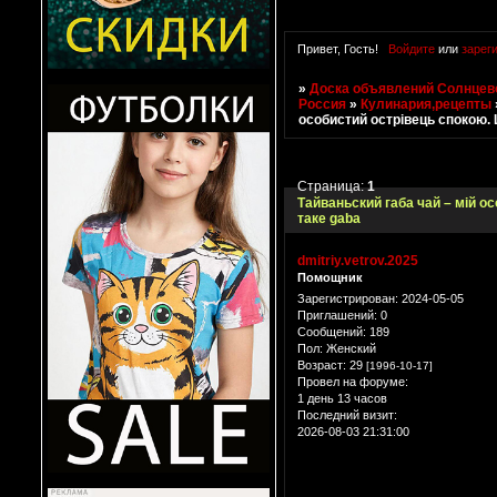
Привет, Гость!
Войдите
или
зарег
»
Доска объявлений Солнцево
Россия
»
Кулинария,рецепты
особистий острівець спокою. 
Страница:
1
Тайваньский габа чай – мій о
таке gaba
dmitriy.vetrov.2025
Помощник
Зарегистрирован
: 2024-05-05
Приглашений:
0
Сообщений:
189
Пол:
Женский
Возраст:
29
[1996-10-17]
Провел на форуме:
1 день 13 часов
Последний визит:
2026-08-03 21:31:00