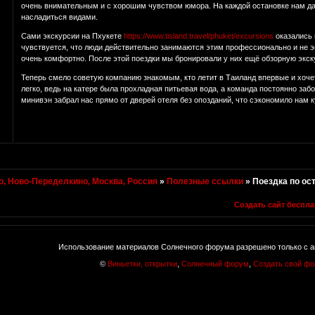
очень внимательным и с хорошим чувством юмора. На каждой остановке нам да
насладиться видами.
Сами экскурсии на Пхукете
https://www.tisland.travel/phuket/excursions
оказались 
чувствуется, что люди действительно занимаются этим профессионально и не эк
очень комфортно. После этой поездки мы бронировали у них ещё обзорную экск
Теперь смело советую компанию знакомым, кто летит в Таиланд впервые и хоче
легко, ведь на катере была прохладная питьевая вода, а команда постоянно за
минивэн забрал нас прямо от дверей отеля без опозданий, что сэкономило нам к
, Ново-Переделкино, Москва, Россия
»
Полезные ссылки
»
Поездка по ос
Создать сайт беспла
Использование материалов Солнечного форума разрешено только с а
©
Виньетки, открытки
,
Солнечный форум
,
Создать свой ф