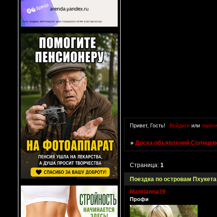
Привет, Гость!
Войдите
или
зарег
»
Доска объявлений Солнцево
Страница:
1
Поездка по островам Пхукета
Manrianna39
Профи