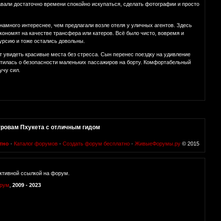
вали достаточно времени спокойно искупаться, сделать фотографии и просто
намного интереснее, чем предлагали возле отеля у уличных агентов. Здесь
ономят на качестве трансфера или катеров. Всё было чисто, вовремя и
урсию и тоже остались довольны.
т увидеть красивые места без стресса. Сын перенес поездку на удивление
ботилась о безопасности маленьких пассажиров на борту. Комфортабельный
учу сил.
тровам Пхукета с отличным гидом
тно
·
Каталог форумов
·
Создать форум бесплатно
·
ЖивыеФорумы.ру
© 2015
ктивной ссылкой на форум.
орум
,
2009 - 2023