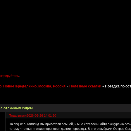
истрируйтесь
.
, Ново-Переделкино, Москва, Россия
»
Полезные ссылки
»
Поездка по ос
 с отличным гидом
Поделиться
2026-05-26 14:01:30
На отдых в Таиланд мы прилетели семьёй, и мне хотелось найти экскурсию без
потому что сын тяжело переносит долгие переезды. В итоге выбрали Остров Со