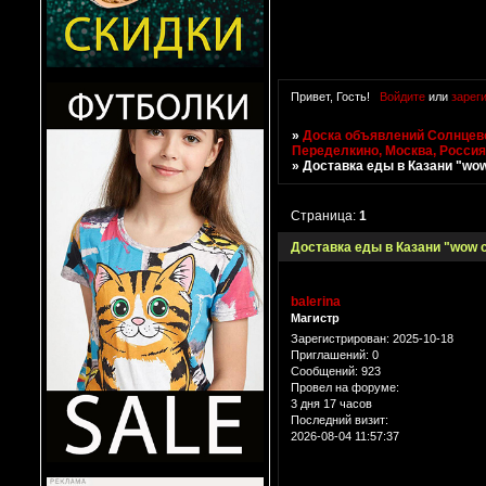
Привет, Гость!
Войдите
или
зарег
»
Доска объявлений Солнцево
Переделкино, Москва, Росси
»
Доставка еды в Казани "wo
Страница:
1
Доставка еды в Казани "wow 
balerina
Магистр
Зарегистрирован
: 2025-10-18
Приглашений:
0
Сообщений:
923
Провел на форуме:
3 дня 17 часов
Последний визит:
2026-08-04 11:57:37