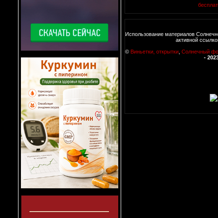
беспла
Использование материалов Солнечн
активной ссылко
©
Виньетки, открытки
,
Солнечный ф
- 202