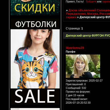
Привет, Гость!
Войдите
или
зарег
»
Доска объявлений Солнцево
Переделкино, Москва, Росси
гаражи
»
Дилерский центр ФУ
Страница:
1
Дилерский центр ФУРГОН РУС
Manrianna39
Профи
Зарегистрирован
: 2025-02-27
Приглашений:
0
Сообщений:
532
Провел на форуме:
2 дня 15 часов
Последний визит:
2026-07-19 20:52:30