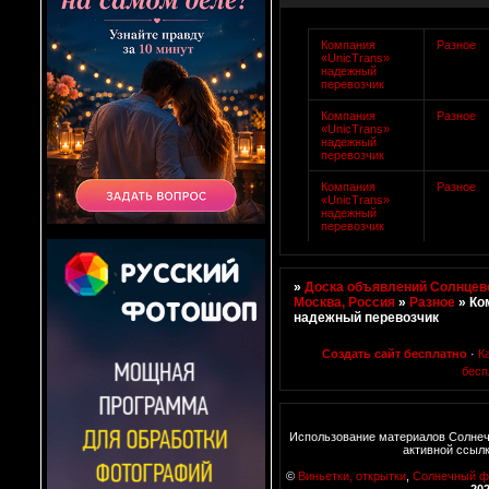
Компания
Разное
«UnicTrans»
надежный
перевозчик
Компания
Разное
«UnicTrans»
надежный
перевозчик
Компания
Разное
«UnicTrans»
надежный
перевозчик
»
Доска объявлений Солнцево
Москва, Россия
»
Разное
»
Ко
надежный перевозчик
Создать сайт бесплатно
·
К
бесп
Использование материалов Солнеч
активной ссыл
©
Виньетки, открытки
,
Солнечный ф
20