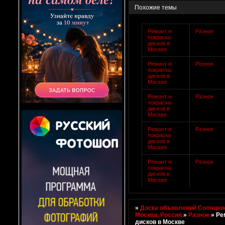
Похожие темы
Ремонт и
Разное
покраска
дисков в
Москве
Ремонт и
Разное
покраска
дисков в
Москве
Ремонт и
Разное
покраска
дисков в
Москве
Ремонт и
Разное
покраска
дисков в
Москве
Ремонт и
Разное
покраска
дисков в
Москве
»
Доска объявлений Солнцево
Москва, Россия
»
Разное
»
Ре
дисков в Москве