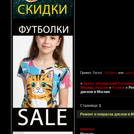
Привет, Гость!
Войдите
или
зарег
»
Доска объявлений Солнцево
Москва, Россия
»
Разное
»
Ре
дисков в Москве
Страница:
1
Ремонт и покраска дисков в 
balerina
Магистр