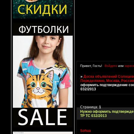
Привет, Гость!
Войдите
или
зарег
»
Доска объявлений Солнцево
Переделкино, Москва, Росси
оформить подтверждение соо
032/2013
Страница:
1
Нужно оформить подтвержде
ТР ТС 032/2013
Sohua