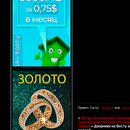
Привет, Гость!
Войдите
или
зарег
»
Доска объявлений Солнцево
Переделкино, Москва, Росси
гаражи
»
Дворники на Весту к