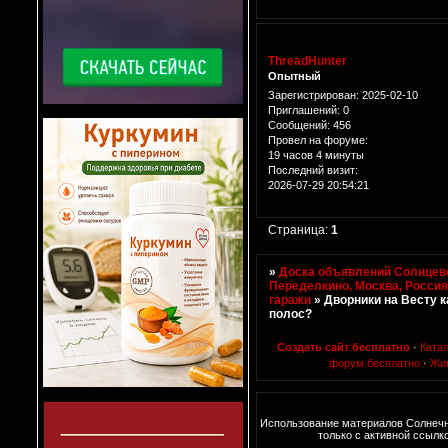
ThreadHunter
Опытный
Зарегистрирован
: 2025-02-10
Приглашений:
0
Сообщений:
456
Провел на форуме:
19 часов 4 минуты
Последний визит:
2026-07-29 20:54:21
Страница:
1
»
Доска объявлений Солнцево
Переделкино, Москва, Росси
гаражи
»
Дворники на Весту к
полос?
Создать сайт бесплатно
·
Ката
форум бесплатно
·
Жи
Использование материалов Солнеч
только с активной ссылк