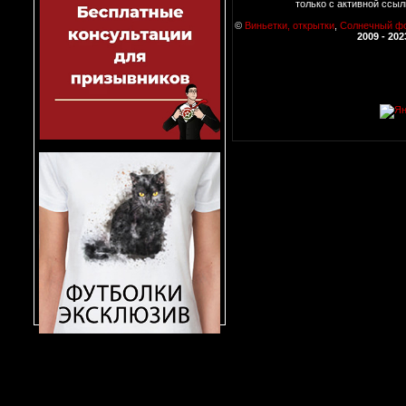
только с активной ссыл
©
Виньетки, открытки
,
Солнечный ф
2009 - 202