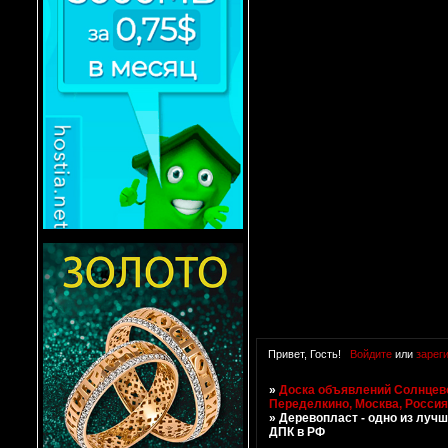
Привет, Гость!
Войдите
или
зарег
»
Доска объявлений Солнцево
Переделкино, Москва, Росси
»
Деревопласт - одно из луч
ДПК в РФ