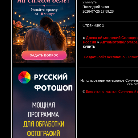
2 минуты
Последний визит:
2026-07-25 17:59:28
Страница:
1
»
Доска объявлений Солнцево
Россия
»
Авто/мото/вело/гар
купить
Создать сайт бесплатно
·
Катал
Использование материалов Солнечн
ссылко
©
Виньетки, открытки
,
Солнечный 