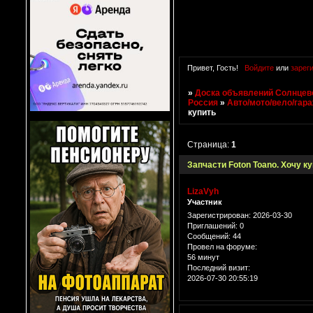
Привет, Гость!
Войдите
или
зарег
»
Доска объявлений Солнцево
Россия
»
Авто/мото/вело/гар
купить
Страница:
1
Запчасти Foton Toano. Хочу к
LizaVyh
Участник
Зарегистрирован
: 2026-03-30
Приглашений:
0
Сообщений:
44
Провел на форуме:
56 минут
Последний визит:
2026-07-30 20:55:19