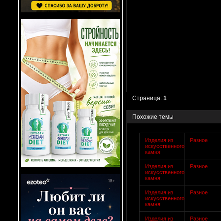
Страница:
1
Похожие темы
Изделия из
Разное
искусственного
камня
Изделия из
Разное
искусственного
камня
Изделия из
Разное
искусственного
камня
Изделия из
Разное