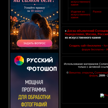
искусственного
камня
Изделия из
Разное
искусственного
камня
»
Доска объявлений Солнцево
Переделкино, Москва, Росси
из искусственного камня
Создать сайт бесплатно
·
Кат
форум бесплатно
·
Ж
Использование материалов Солне
только с активной ссыл
©
Виньетки, открытки
,
Солнечны
форум
,
2009 - 