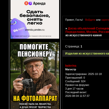
Привет, Гость!
Войдите
или
зарег
»
Доска объявлений Солнцево
Переделкино, Москва, Росси
из искусственного камня
Страница:
1
Изделия из искусственного к
balerina
Магистр
Зарегистрирован
: 2025-10-18
Приглашений:
0
Сообщений:
924
Провел на форуме:
3 дня 17 часов
Последний визит:
2026-08-04 11:57:37