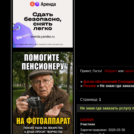
Привет, Гость!
Войдите
или
зарег
»
Доска объявлений Солнцево
»
Разное
»
Не знаю где заказ
Страница:
1
Не знаю где заказать услугу 
LizaVyh
Участник
Зарегистрирован
: 2026-03-30