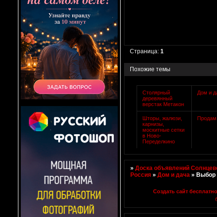
Страница:
1
Похожие темы
Столярный
Дом и д
деревянный
верстак Метакон
Шторы, жалюзи,
Продам
карнизы,
москитные сетки
в Ново-
Переделкино
»
Доска объявлений Солнцево
Россия
»
Дом и дача
»
Выбор 
Создать сайт бесплатн