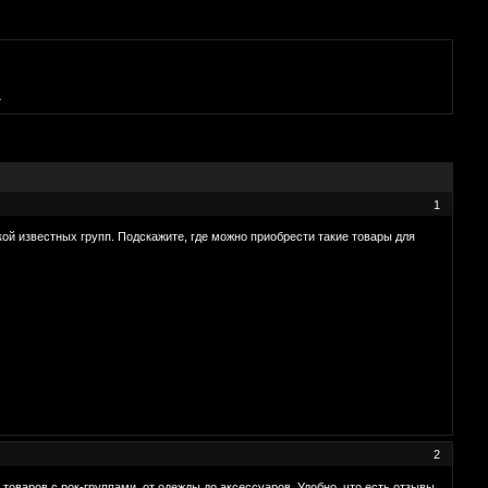
а
1
ой известных групп. Подскажите, где можно приобрести такие товары для
2
оваров с рок-группами, от одежды до аксессуаров. Удобно, что есть отзывы