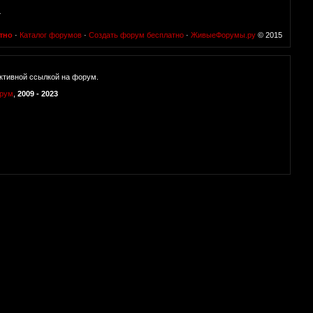
а
тно
·
Каталог форумов
·
Создать форум бесплатно
·
ЖивыеФорумы.ру
© 2015
ктивной ссылкой на форум.
орум
,
2009 - 2023