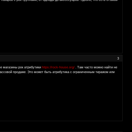
3
ые магазины рок атрибутики
https://rock-house.org/
. Там часто можно найти не
массовой продаже. Это может быть атрибутика с ограниченным тиражом или