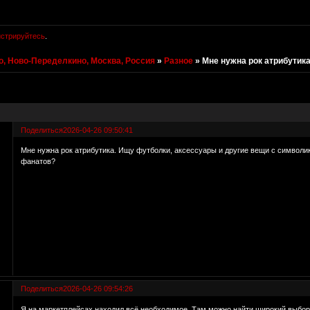
истрируйтесь
.
, Ново-Переделкино, Москва, Россия
»
Разное
»
Мне нужна рок атрибутик
Поделиться
2026-04-26 09:50:41
Мне нужна рок атрибутика. Ищу футболки, аксессуары и другие вещи с символик
фанатов?
Поделиться
2026-04-26 09:54:26
Я на маркетплейсах находил всё необходимое. Там можно найти широкий выбор т