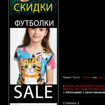
Привет, Гость!
Войдите
или
зарег
»
Доска объявлений Солнцево
Москва, Россия
»
Авто/мото/в
»
Автосервис с качественны
Страница:
1