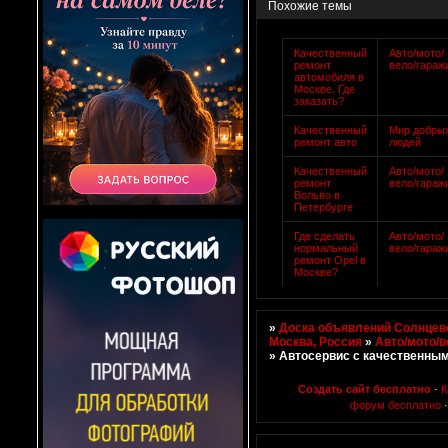
Похожие темы
Качественный
Авто/мото/
ремонт
вело/гараж
автомобиля в
Москве. Где
заказать?
Качественный
Мир добры
ремонт авто
людей
Качественный
Авто/мото/
ремонт
вело/гараж
Вольво в
Петербурге
Где сделать
Авто/мото/
нормальный
вело/гараж
ремонт Opel в
Москве?
»
Доска объявлений Солнцево
Москва, Россия
»
Авто/мото/в
»
Автосервис с качественны
Создать сайт бесплатно
·
К
форум бесплатно