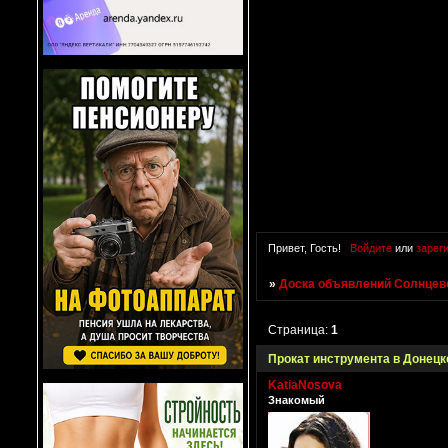
Привет, Гость!
Войдите
или
зарег
»
Доска объявлений Солнцево
Страница:
1
Прокат инструмента в Донецк
KatiaNosova
Знакомый