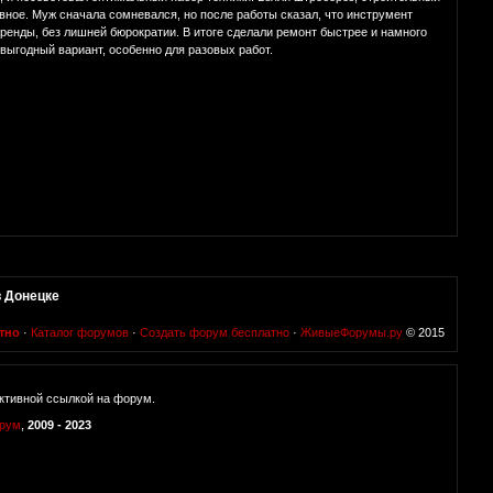
вное. Муж сначала сомневался, но после работы сказал, что инструмент
ренды, без лишней бюрократии. В итоге сделали ремонт быстрее и намного
 выгодный вариант, особенно для разовых работ.
в Донецке
тно
·
Каталог форумов
·
Создать форум бесплатно
·
ЖивыеФорумы.ру
© 2015
ктивной ссылкой на форум.
орум
,
2009 - 2023