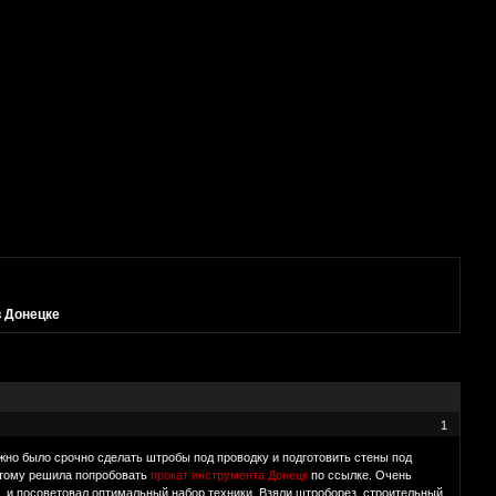
в Донецке
1
ужно было срочно сделать штробы под проводку и подготовить стены под
оэтому решила попробовать
прокат инструмента Донецк
по ссылке. Очень
, и посоветовал оптимальный набор техники. Взяли штроборез, строительный