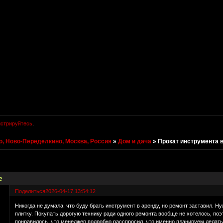
истрируйтесь
.
, Ново-Переделкино, Москва, Россия
»
Дом и дача
»
Прокат инструмента 
е
Поделиться
2026-04-17 13:54:12
Никогда не думала, что буду брать инструмент в аренду, но ремонт заставил. Н
плитку. Покупать дорогую технику ради одного ремонта вообще не хотелось, п
понравилось, что менеджер подробно расспросил, что именно планируем делать