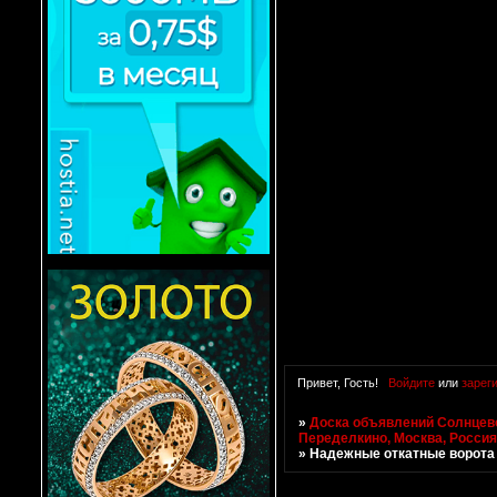
Привет, Гость!
Войдите
или
зарег
»
Доска объявлений Солнцево
Переделкино, Москва, Росси
»
Надежные откатные ворота