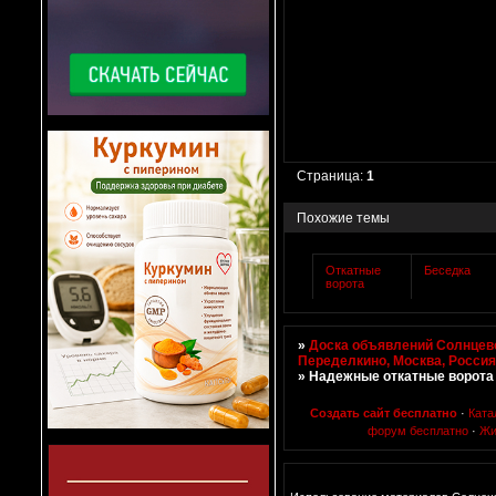
Страница:
1
Похожие темы
Откатные
Беседка
ворота
»
Доска объявлений Солнцево
Переделкино, Москва, Росси
»
Надежные откатные ворота
Создать сайт бесплатно
·
Ката
форум бесплатно
·
Жи