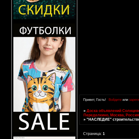
Привет, Гость!
Войдите
или
зарег
»
Доска объявлений Солнцево
Переделкино, Москва, Росси
»
"НАСЛЕДИЕ" строительств
Страница:
1